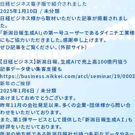
日経ビジネス電子版で紹介されました
2025年1月10日 /
未分類
日経ビジネス様から取材いただいた記事が掲載されまし
た。
「新潟日報生成AI」の第一号ユーザーであるダイニチ工業様
にもご協力いただきました。感謝申し上げます。
ぜひ記事をご覧ください。（外部サイト）
【日経ビジネス】新潟日報、生成AIで売上高100億円狙う
記事データ使い集客支援も
https://business.nikkei.com/atcl/seminar/19/000
新年のご挨拶
2025年1月6日 /
未分類
あけましておめでとうございます。
昨年11月の会社発足以来、多くの企業・団体様から問い合
わせをいただいております。
また、第１弾サービスとして提供した「新潟日報生成ＡＩ」も
好評をいただいております。
新潟の地方紙である新潟日報社が持つ多彩なデータやネッ